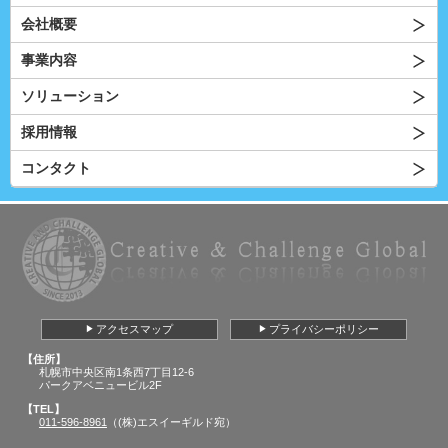
会社概要
事業内容
ソリューション
採用情報
コンタクト
アクセスマップ
プライバシーポリシー
【住所】
札幌市中央区南1条西7丁目12-6
パークアベニュービル2F
【TEL】
011-596-8961
（(株)エスイーギルド宛）